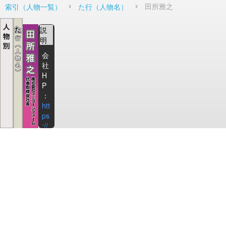
田所雅之
索引（人物一覧）
た行（人物名）
説
明
会
社
H
P
：
htt
ps
://
un
ico
rnf
ar
m.
jp/
Fa
ce
bo