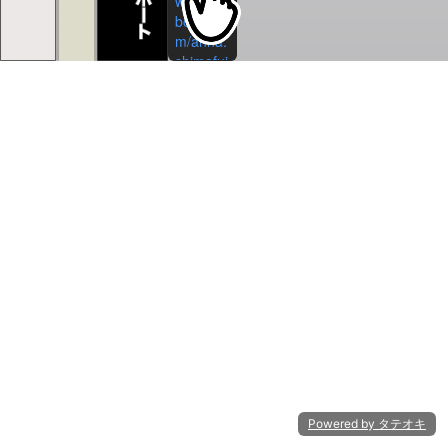
ww.face
book.co
m/anna.
shimafuj
i
X_個
人：
https://x.
com/xra
nna000
LinkedIn
_個人：
https://w
ww.linke
din.com/
in/annas
himafuji/
LinkedIn
_会社：
https://w
Powered by タテオキ
ww.linke