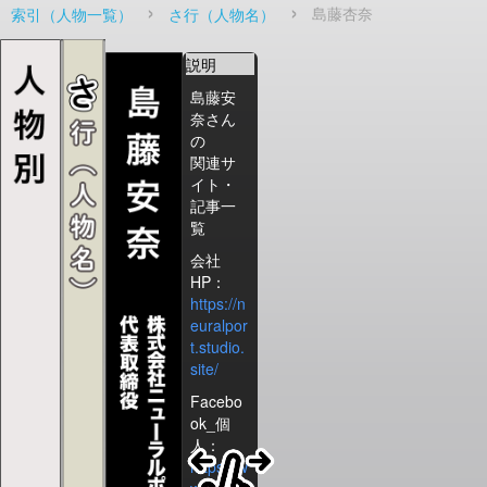
島藤杏奈
索引（人物一覧）
さ行（人物名）
説明
島藤安
奈さん
の
関連サ
イト・
記事一
覧
会社
HP：
https://n
euralpor
t.studio.
site/
Facebo
ok_個
人：
https://w