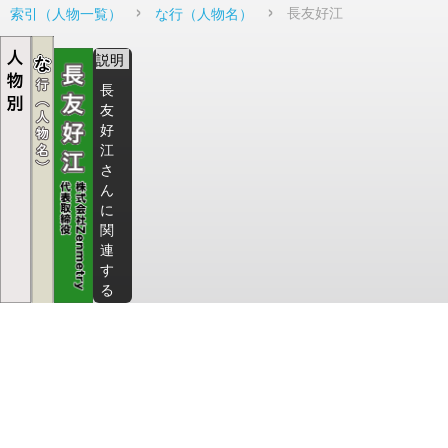
長友好江
索引（人物一覧）
な行（人物名）
説明
長
友
好
江
さ
ん
に
関
連
す
る
サ
イ
ト
や
記
事
一