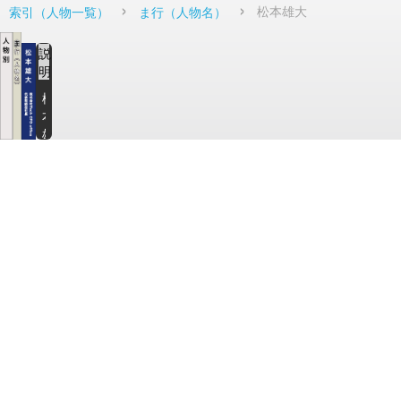
松本雄大
索引（人物一覧）
ま行（人物名）
説
明
松
本
雄
大
さ
ん
の
関
連
サ
イ
ト
・
記
事
一
覧